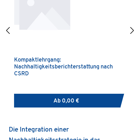
Kompaktlehrgang:
A
Nachhaltigkeitsberichterstattung nach
U
CSRD
f
Ab
0,00 €
Die Integration einer