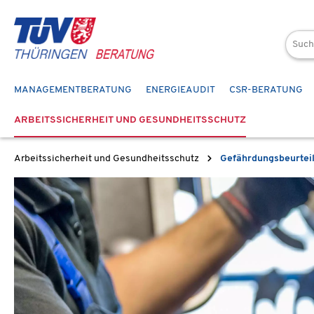
 Hauptinhalt springen
Zur Suche springen
Zur Hauptnavigation springen
MANAGEMENTBERATUNG
ENERGIEAUDIT
CSR-BERATUNG
ARBEITSSICHERHEIT UND GESUNDHEITSSCHUTZ
Arbeitssicherheit und Gesundheitsschutz
Gefährdungsbeurtei