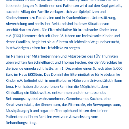
Leben der jungen Patientinnen und Patienten wird auf den Kopf gestellt,
auch der Alltag der Familie verlagert sich von Spielplätzen und
Kinderzimmern zu Fachärzten und in Krankenhäuser. Unterstützung,
Abwechslung und seelischer Beistand sind in dieser Situation von
unschätzbarem Wert. Die Elterninitiative für krebskranke Kinder Jena
e.V. (EKK) kümmert sich seit über 35 Jahren um krebskranke Kinder und
deren Familien, begleitet sie auf ihrem oft leidvollen Weg und versucht,
in schwierigen Zeiten für Lichtblicke zu sorgen.
Im Namen aller Mitarbeiterinnen und Mitarbeiter des TÜV Thüringen
überreichten Jan Schnellhardt und Thomas Fischer, der den Vorschlag für
die Spende eingebracht hatte, am 1. Dezember einen Scheck über 5.000
Euro im Haus EKKStein. Das Domizil der Elterninitiative für krebskranke
Kinder e.V. befindet sich in unmittelbarer Nähe zum Universitätsklinikum
Jena. Hier haben die betroffenen Familien die Möglichkeit, dem
Klinikalltag ein Stück weit zu entkommen und ein umfassendes
Betreuungsangebot wahrzunehmen. Gemeinsames Kochen, eine
Kreativwerkstatt, der Sinnesraum, das Elterncafé, ein Bewegungsraum,
Musikpädagogik und sogar ein Therapiehund bieten den kleinen
Patienten und ihren Familien wertvolle Abwechslung vom
Behandlungsalltag.