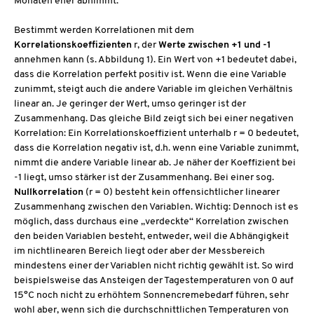
Monaten eher abnimmt.
Bestimmt werden Korrelationen mit dem
Korrelationskoeffizienten
r, der
Werte zwischen +1 und -1
annehmen kann (s. Abbildung 1). Ein Wert von +1 bedeutet dabei,
dass die Korrelation perfekt positiv ist. Wenn die eine Variable
zunimmt, steigt auch die andere Variable im gleichen Verhältnis
linear an. Je geringer der Wert, umso geringer ist der
Zusammenhang. Das gleiche Bild zeigt sich bei einer negativen
Korrelation: Ein Korrelationskoeffizient unterhalb r = 0 bedeutet,
dass die Korrelation negativ ist, d.h. wenn eine Variable zunimmt,
nimmt die andere Variable linear ab. Je näher der Koeffizient bei
-1 liegt, umso stärker ist der Zusammenhang. Bei einer sog.
Nullkorrelation
(r = 0) besteht kein offensichtlicher linearer
Zusammenhang zwischen den Variablen. Wichtig: Dennoch ist es
möglich, dass durchaus eine „verdeckte“ Korrelation zwischen
den beiden Variablen besteht, entweder, weil die Abhängigkeit
im nichtlinearen Bereich liegt oder aber der Messbereich
mindestens einer der Variablen nicht richtig gewählt ist. So wird
beispielsweise das Ansteigen der Tagestemperaturen von 0 auf
15°C noch nicht zu erhöhtem Sonnencremebedarf führen, sehr
wohl aber, wenn sich die durchschnittlichen Temperaturen von