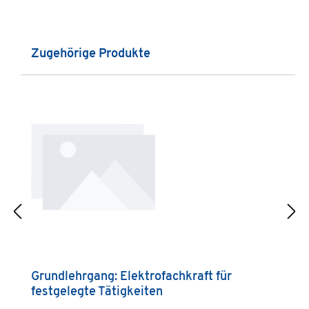
Produktgalerie überspringen
Zugehörige Produkte
Grundlehrgang: Elektrofachkraft für
J
festgelegte Tätigkeiten