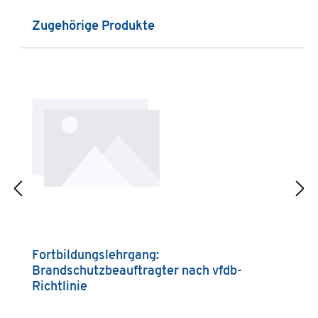
Produktgalerie überspringen
Zugehörige Produkte
Fortbildungslehrgang:
G
Brandschutzbeauftragter nach vfdb-
n
Richtlinie