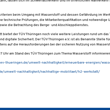
ann, lassen sich im Schwerlastverkehr und im öffentlichen Nahverkehr au
 Kriterien beim Umgang mit Wasserstoff und dessen Gefährdung im Werk
he technische Prüfungen, die Mitarbeiterqualifikation und notwendige 
sowie die Betrachtung des Berge- und Abschleppdienstes.
att bietet der TÜV Thüringen noch viele weitere Leistungen rund um da
d digitale Sicherheit. Der TÜV Thüringen e.V. ist als Benannte Stelle 
tens auf die Herausforderungen bei der sicheren Nutzung von Wassersto
 17 Uhr am Stand des TÜV Thüringen zum Thema Wasserstoff informieren
uev-thueringen.de/umwelt-nachhaltigkeit/erneuerbare-energien/wasse
de/umwelt-nachhaltigkeit/nachhaltige-mobilitaet/h2-werkstatt/