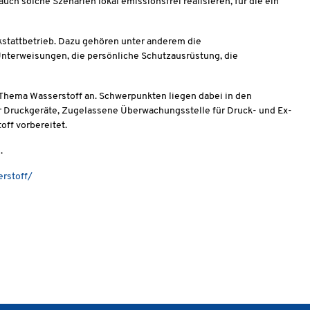
ch solche Szenarien lokal emissionsfrei realisieren, für die ein
stattbetrieb. Dazu gehören unter anderem die
Unterweisungen, die persönliche Schutzausrüstung, die
s Thema Wasserstoff an. Schwerpunkten liegen dabei in den
für Druckgeräte, Zugelassene Überwachungsstelle für Druck- und Ex-
ff vorbereitet.
.
rstoff/