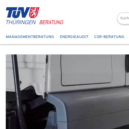
 Hauptinhalt springen
Zur Suche springen
Zur Hauptnavigation springen
MANAGEMENTBERATUNG
ENERGIEAUDIT
CSR-BERATUNG