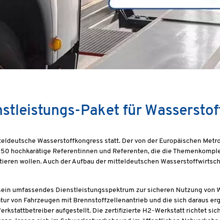
nstleistungs-Paket für Wassersto
itteldeutsche Wasserstoffkongress statt. Der von der Europäischen M
r 50 hochkarätige Referentinnen und Referenten, die die Themenkomple
utieren wollen. Auch der Aufbau der mitteldeutschen Wasserstoffwirtsc
. sein umfassendes Dienstleistungsspektrum zur sicheren Nutzung von 
atur von Fahrzeugen mit Brennstoffzellenantrieb und die sich daraus e
erkstattbetreiber aufgestellt. Die zertifizierte H2-Werkstatt richtet s